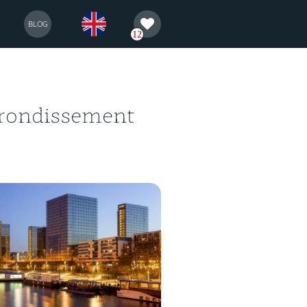
sélection
english
BLOG
12
rrondissement