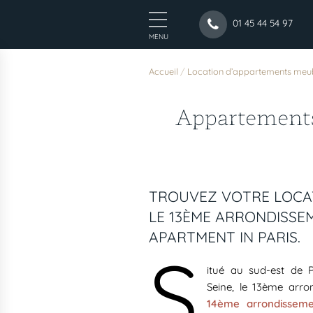
01 45 44 54 97
MENU
Accueil
/
Location d’appartements meub
Appartements
TROUVEZ VOTRE LOCA
LE 13ÈME ARRONDISSE
APARTMENT IN PARIS.
S
itué au sud-est de 
Seine, le 13ème arro
14ème arrondisseme