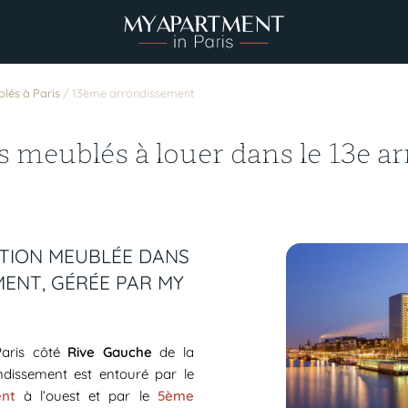
lés à Paris
/
13ème arrondissement
 meublés à louer dans le 13e a
TION MEUBLÉE DANS
MENT, GÉRÉE PAR MY
Paris côté
Rive Gauche
de la
ndissement est entouré par le
nt
à l’ouest et par le
5ème