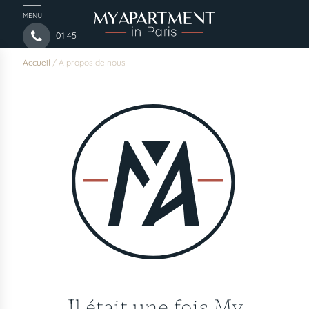
MENU
01 45
44 54 97
Accueil
/
À propos de nous
Il était une fois My