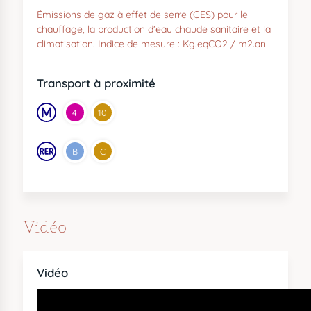
Émissions de gaz à effet de serre (GES) pour le
chauffage, la production d'eau chaude sanitaire et la
climatisation. Indice de mesure : Kg.eqCO2 / m2.an
Transport à proximité
4
10
B
C
Vidéo
Vidéo