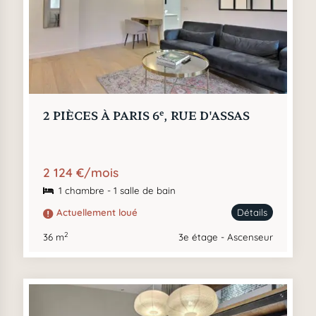
e
2 PIÈCES À PARIS 6
, RUE D'ASSAS
2 124 €/mois
1 chambre - 1 salle de bain
Actuellement loué
Détails
2
36 m
3e étage - Ascenseur