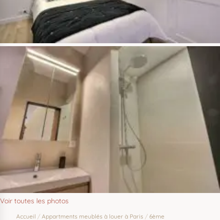
Voir toutes les photos
Accueil
/
Appartments meublés à louer à Paris
/
6ème