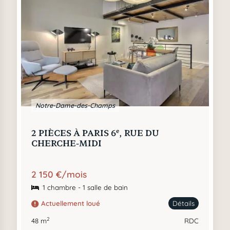
Notre-Dame-des-Champs
e
2 PIÈCES À PARIS 6
, RUE DU
CHERCHE-MIDI
2 150 €/mois
1 chambre - 1 salle de bain
Actuellement loué
Détails
2
48 m
RDC