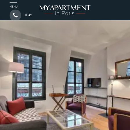
MENU
01 45
44 54 97