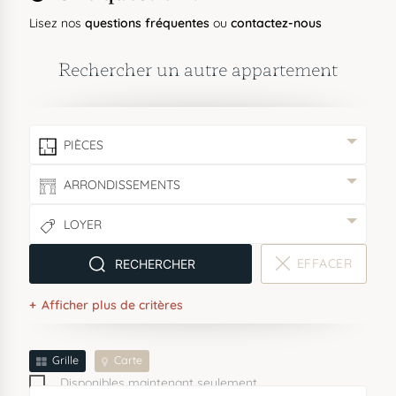
Lisez nos
questions fréquentes
ou
contactez-nous
Rechercher un autre appartement
PIÈCES
ARRONDISSEMENTS
LOYER
EFFACER
RECHERCHER
er
e
e
e
e
e
e
1
2
3
4
5
6
7
Afficher plus de critères
e
e
e
e
e
e
8
9
13
14
15
17
Grille
Carte
Disponibles maintenant seulement