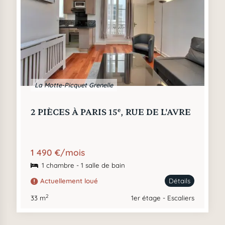
La Motte-Picquet Grenelle
e
2 PIÈCES À PARIS 15
, RUE DE L'AVRE
1 490 €/mois
1 chambre - 1 salle de bain
Actuellement loué
Détails
2
33 m
1er étage - Escaliers