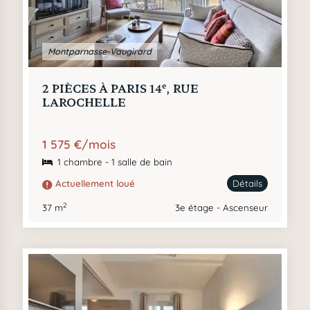
Montparnasse-Vaugirard
e
2 PIÈCES À PARIS 14
, RUE
LAROCHELLE
1 575 €/mois
1 chambre - 1 salle de bain
Actuellement loué
Détails
2
37 m
3e étage - Ascenseur