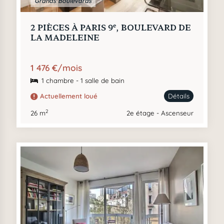
Grands Boulevards
e
2 PIÈCES À PARIS 9
, BOULEVARD DE
LA MADELEINE
1 476 €/mois
1 chambre - 1 salle de bain
Actuellement loué
Détails
2
26 m
2e étage - Ascenseur