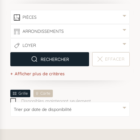
PIÈCES
ARRONDISSEMENTS
LOYER
EFFACER
RECHERCHER
er
e
e
e
e
e
e
1
2
3
4
5
6
7
Afficher plus de critères
e
e
e
e
e
e
8
9
13
14
15
17
Grille
Carte
Disponibles maintenant seulement