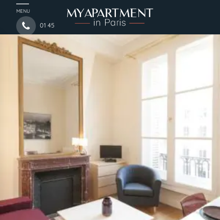
MENU
01 45
44 54 97